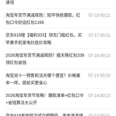
速领
淘宝年货节满减规则：短平快抢爆款，红
07-18 00:11
包口令好运红包1166
京东618搜【福利333】领无门槛红包，买
07-17 00:11
苹果手机家电抄底价攻略
2026淘宝年货节满减规则？搜天降红包339
07-16 00:13
领红包省钱
淘宝双十一预售和当天哪个便宜？价格基
07-15 00:10
本一样，提前买更省心
2026淘宝年货节攻略！爆款清单+红包口令
07-14 00:13
+省钱算法大公开
京东618家政保洁成交额翻倍，家电清洗增
07-13 00:11