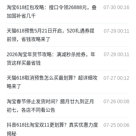
淘宝618红包攻略：搜口令领26888元，叠
07-30 00:16
加国补省几千
天猫618预售5月21日开启，520礼遇券提
07-29 00:11
前领，省钱攻略来了
2026淘宝年货节攻略：满减秒杀抢券，年
07-28 00:11
货这样买最省钱
天猫618取消预售怎么买最划算？超详细攻
07-27 00:12
略来了
淘宝春节停止发货时间？腊月廿九到正月
07-26 00:08
初七，各店不同看公告
抖音618比淘宝双11更划算？真实优惠力度
07-25 00:06
揭秘