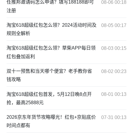
任推邦邀请码怎么申请？填写188188即可
08-06 00:18
注册
淘宝618超级红包怎么领？2024活动时间及
08-05 00:17
规则全解析
淘宝618超级红包怎么领？草柴APP每日领
08-03 00:15
红包叠加返利
双十一预售和当天哪个便宜？老手教你省
08-02 00:23
钱攻略
淘宝618超级红包首发，5月12日晚8点开
08-01 00:13
抢，最高25888元
2026京东年货节攻略曝光！红包+京贴底价
07-31 00:13
时间点都有