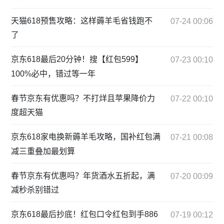
天猫618预售攻略：这样薅羊毛省钱跑不
07-24 00:06
了
京东618最后20分钟！搜【红包599】
07-23 00:10
100%必中，错过等一年
春节京东有优惠吗？不打烊且苹果降价力
07-22 00:10
度超天猫
京东618家电换新薅羊毛攻略，国补红包满
07-21 00:08
减三重叠加最划算
春节京东有优惠吗？年货酒水五折起，满
07-20 00:09
减秒杀别错过
京东618最后抄底！红包口令红包到手886
07-19 00:12