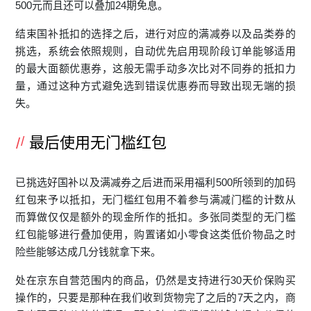
500元而且还可以叠加24期免息。
结束国补抵扣的选择之后，进行对应的满减券以及品类券的
挑选，系统会依照规则，自动优先启用现阶段订单能够适用
的最大面额优惠券，这般无需手动多次比对不同券的抵扣力
量，通过这种方式避免选到错误优惠券而导致出现无端的损
失。
最后使用无门槛红包
已挑选好国补以及满减券之后进而采用福利500所领到的加码
红包来予以抵扣，无门槛红包用不着参与满减门槛的计数从
而算做仅仅是额外的现金所作的抵扣。多张同类型的无门槛
红包能够进行叠加使用，购置诸如小零食这类低价物品之时
险些能够达成几分钱就拿下来。
处在京东自营范围内的商品，仍然是支持进行30天价保购买
操作的，只要是那种在我们收到货物完了之后的7天之内，商