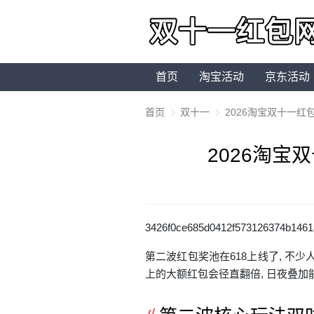
首页
淘宝活动
京东活动
首页
双十一
2026淘宝双十一
2026淘
3426f0ce685d0412f573126374b14
61
第二波
红包
奖池在618上线了, 不
上的大额红包会径直翻倍, 日夜叠