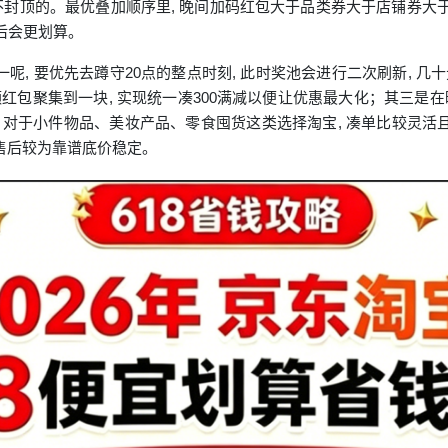
且上不封顶的。最优叠加顺序里, 晚间加码红包大于品类券大于店铺券大于
利后会更划算。
一呢, 要优先去蹲守20点的整点时刻, 此时奖池会进行二次刷新, 
包聚集到一块, 实现统一凑300满减以便让优惠最大化；其三是在
对于小件物品、美妆产品、零食囤货这类选择淘宝, 凑单比较灵活且
且售后较为靠谱底价稳定。