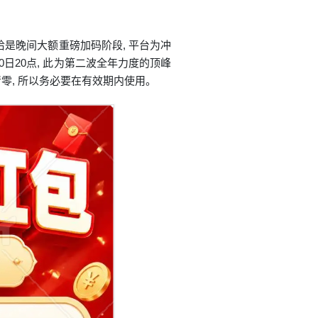
，恰是晚间大额重磅加码阶段, 平台为冲
0日20点, 此为第二波全年力度的顶峰
清零, 所以务必要在有效期内使用。