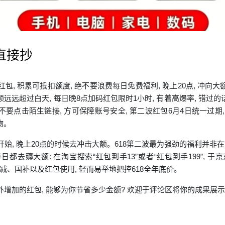
直接抄
红包, 积累可抵扣额度, 绝不要浪费每日免费福利, 晚上20点, 冲向
远远超过白天, 每日晚8点加码红包限时1小时, 有着高爆率, 错过
不要点击陌生链接, 方可保障账号安全, 第二波红包6月4日统一过期
物。
开始, 晚上20点的时候去冲击大额。618第二波最为强劲的福利并非
都去薅大额: 在淘宝搜索“红包到手13”或者“红包到手199”, 于京
加满减、国补以及红包使用, 轻而易举地把控618全年底价。
外增加的红包, 能够为你节省多少金额? 欢迎于评论区将你的成果展示出