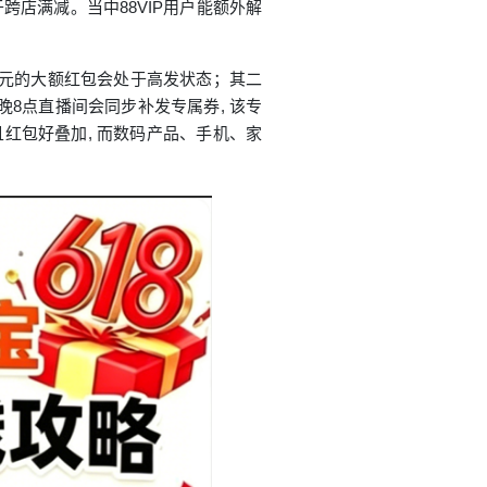
跨店满减。当中88VIP用户能额外解
几十元的大额红包会处于高发状态；其二
晚8点直播间会同步补发专属券, 该专
红包好叠加, 而数码产品、手机、家