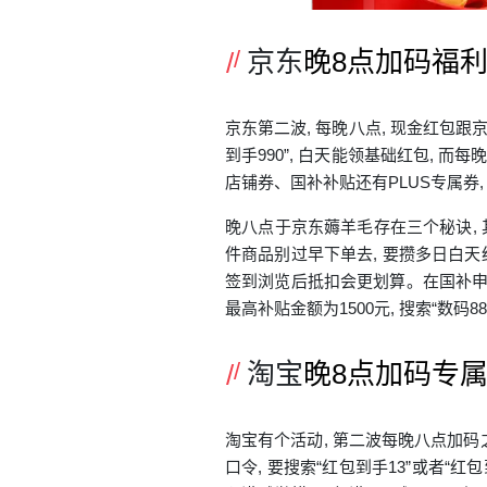
京东
晚8点加码福
京东第二波, 每晚八点, 现金红包跟
到手990”, 白天能领基础红包,
店铺券、国补补贴还有PLUS专属券,
晚八点于京东薅羊毛存在三个秘诀, 其
件商品别过早下单去, 要攒多日白天红
签到浏览后抵扣会更划算。在国补申领这
最高补贴金额为1500元, 搜索“数码88
淘宝
晚8点加码专
淘宝有个活动, 第二波每晚八点加码
口令, 要搜索“红包到手13”或者“