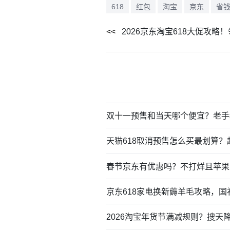
618
红包
淘宝
京东
省
2026京东淘宝618大促攻
双十一预售和当天哪个便宜？老手
天猫618取消预售怎么买最划算
春节京东有优惠吗？不打烊且苹果
京东618家电换新薅羊毛攻略，
2026淘宝年货节满减规则？搜天