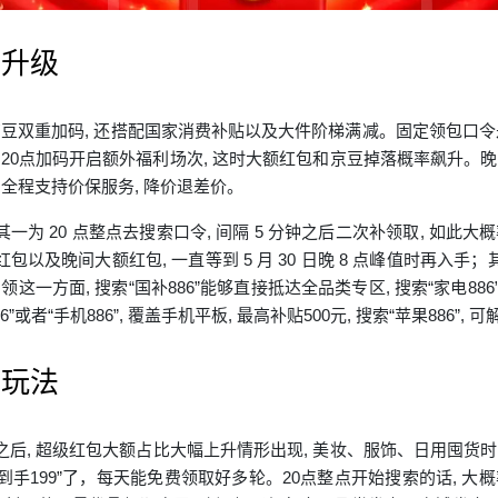
利升级
京豆双重加码, 还搭配国家消费补贴以及大件阶梯满减。固定领包口令是搜
 而每晚20点加码开启额外福利场次, 这时大额红包和京豆掉落概率飙升
 全程支持价保服务, 降价退差价。
一为 20 点整点去搜索口令, 间隔 5 分钟之后二次补领取, 如
包以及晚间大额红包, 一直等到 5 月 30 日晚 8 点峰值时再入手
一方面, 搜索“国补886”能够直接抵达全品类专区, 搜索“家电886
6”或者“手机886”, 覆盖手机平板, 最高补贴500元, 搜索“苹果886”
属玩法
之后, 超级红包大额占比大幅上升情形出现, 美妆、服饰、日用囤
红包到手199”了，每天能免费领取好多轮。20点整点开始搜索的话,