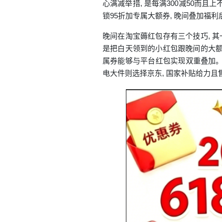
心满减举措, 是每满300减50而
锁95折加专属大额券, 晚间叠加福
晚间在淘宝薅红包存有三个技巧, 其
是把白天领到的小红包跟晚间的大额红
属券能够与平台红包实现双重叠加。
电大件则选择京东, 国家补贴给力