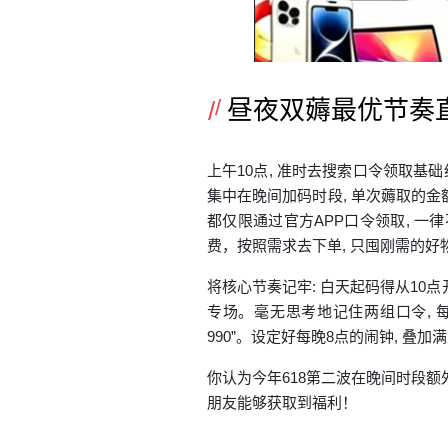
昼夜双薅最优节奏
上午10点, 准时去搜索口令领取基础
集中在晚间加码时段, 单次薅取的金额
都仅限通过官方APP口令领取, 一律
费，按照需求去下单, 只囤刚需的好
将核心节奏记牢: 白天起码得从10点
专场。毫无思考地记住两组口令, 每日
990”。设定好每晚8点的闹钟, 叠
你认为今年618第二波在晚间时段额
朋友能够获取到福利！