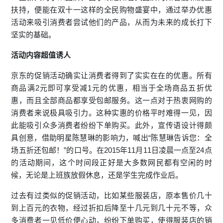
扶持，便能在双十一这样的全民购物盛宴中，通过举办优惠
活动来吸引消费者尝试他们的产品，从而为未来的成长打下
坚实的基础。
活动内容超值诱人
京东的促销活动确实让消费者得到了实实在在的优惠。所有
商品满2元即可享受减1元的优惠，相当于全场商品五折优
惠，而且全部商品都享受包邮服务。这一点对于热衷网购的
消费者来说极具吸引力。这种实惠的价格平时难得一见，因
此能吸引众多消费者纷纷下单购买。此外，宣传语设计得颇
具创意，借助明星陈慧琳的影响力，喊出“陈慧琳告诉您：全
场五折还包邮！”的口号。在2015年11月11日凌晨一点至24点
的活动期间，这个时间段正好是大多数网民都有空闲的时
候，无论是上班族放假休息，还是学生完成作业后。
过去有过类似的促销活动，比如某些服装店，原本售价几十
到上百元的衣物，经过折扣后降至十几元到几十元不等，众
多消费者一见低价便心动，纷纷下单购买，使得服装店的销