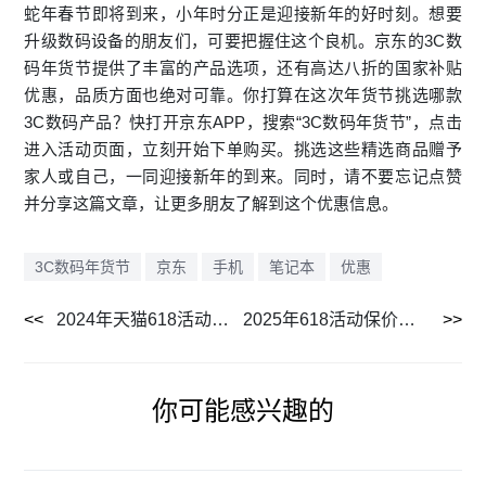
蛇年春节即将到来，小年时分正是迎接新年的好时刻。想要
升级数码设备的朋友们，可要把握住这个良机。京东的
3C数
码年货节
提供了丰富的产品选项，还有高达八折的国家补贴
优惠，品质方面也绝对可靠。你打算在这次年货节挑选哪款
3C数码产品？快打开京东APP，搜索“3C数码年货节”，点击
进入活动页面，立刻开始下单购买。挑选这些精选商品赠予
家人或自己，一同迎接新年的到来。同时，请不要忘记点赞
并分享这篇文章，让更多朋友了解到这个优惠信息。
3C数码年货节
京东
手机
笔记本
优惠
2024年天猫618活动来袭！含满减攻略及红包领取方法
2025年618活动保价多少天？淘宝天猫京东618购买攻略来啦
你可能感兴趣的