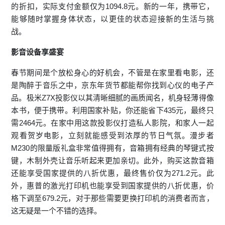
的折扣，实际支付金额仅为1094.8元。新的一年，携带它，
能够随时掌握身体状态，以更佳的状态迎接新的生活与挑
战。
影音设备享盛宴
春节期间是个放松身心的好机会，不管是在家里看电影，还
是陶醉于音乐之中，京东年货节都能帮你找到心仪的电子产
品。极米Z7X投影仪以其清晰细腻的画质闻名，机身轻薄得像
本书，便于携带。利用国家补贴，你还能省下435元，最终只
需2464元。在家中用这款投影仪打造私人影院，和家人一起
观看贺岁电影，立刻就能感受到浓厚的节日气氛。漫步者
M230的限量版礼盒非常值得拥有，音箱拥有经典的琴键式按
键，木制外壳让音乐听起来更加亲切。此外，购买这款音箱
还能享受国家提供的八折优惠，最终售价仅为271.2元。此
外，惠普的激光打印机也能享受到国家提供的八折优惠，价
格下调至679.2元，对于那些需要更换打印机的消费者而言，
这无疑是一个不错的选择。