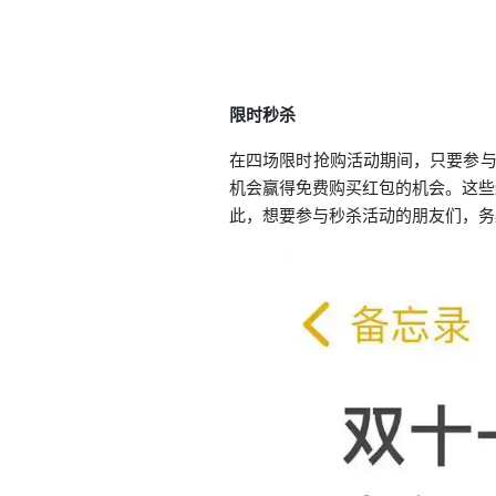
限时秒杀
在四场限时抢购活动期间，只要参与
机会赢得免费购买红包的机会。这些
此，想要参与秒杀活动的朋友们，务