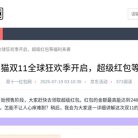
11全球狂欢季开启，超级红包等福利来袭
年天猫双11全球狂欢季开启，超级红包
双十一红包网
2025-07-19 03:10:35
京东活动
372阅读
开始预售阶段，大家赶快去领取
超级红包
。红包的金额最高能达到24
，怎能不让人心痒难耐？稍后，我会为大家逐一详细讲解这次双11