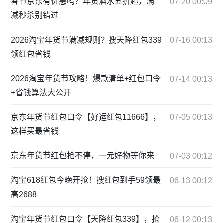
春节京东有优惠吗？年货酒水五折起，满
07-20 00:09
减秒杀别错过
2026淘宝年货节满减规则？搜天降红包339
07-16 00:13
领红包省钱
2026淘宝年货节攻略！爆款清单+红包口令
07-14 00:13
+省钱算法大公开
京东年货节红包口令【好运红包11666】，
07-05 00:13
这样买最省钱
京东年货节红包抢不停，一元好物等你来
07-03 00:12
淘宝618红包今晚开抢！搜红包到手59领最
06-13 00:12
高2688
淘宝年货节红包口令【天降红包339】，抢
06-12 00:13