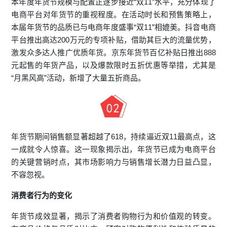
本年度年货节规模与配置正逐步接近“双11”水平，充分体现了
电商平台对年货节的重视程度。在活动时长和预售策略上，
本届年货节的品质已与电商年度盛事“双11”相媲美。抖音电商
平台推出高达200万元的专项补贴，借助其巨大的流量优势，
激发众多达人推广优质年货。京东年货节百亿补贴日推出888
元起售的年货产品，以及爆款限时五折优惠等举措，尤其是
“月黑风高”活动，新增了大量五折商品。
年货节期间销售额显著超越了618，持续逼近双11最高点，这
一成就令人惊喜。这一现象揭示出，年货节已成为电商平台
的关键营销时点，其市场影响力与销售增长潜力日益凸显，
不容忽视。
消费者行为的变化
年货节成效显著，揭示了消费者购物行为和价值观的转变。