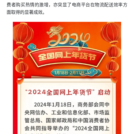
费者购买热情的激增，亦突显了电商平台在物流配送效率方
面取得的显著成效。