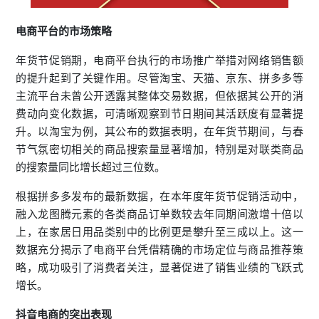
电商平台的市场策略
年货节促销期，电商平台执行的市场推广举措对网络销售额
的提升起到了关键作用。尽管淘宝、天猫、京东、拼多多等
主流平台未曾公开透露其整体交易数据，但依据其公开的消
费动向变化数据，可清晰观察到节日期间其活跃度有显著提
升。以淘宝为例，其公布的数据表明，在年货节期间，与春
节气氛密切相关的商品搜索量显著增加，特别是对联类商品
的搜索量同比增长超过三位数。
根据拼多多发布的最新数据，在本年度年货节促销活动中，
融入龙图腾元素的各类商品订单数较去年同期间激增十倍以
上，在家居日用品类别中的比例更是攀升至三成以上。这一
数据充分揭示了电商平台凭借精确的市场定位与商品推荐策
略，成功吸引了消费者关注，显著促进了销售业绩的飞跃式
增长。
抖音电商的突出表现