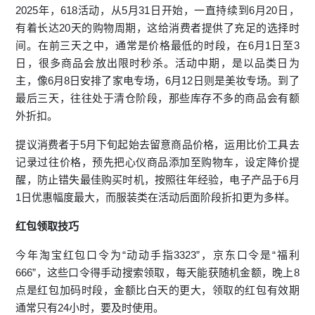
2025年，618活动，从5月31日开始，一直持续到6月20日，
有着长达20天的购物周期，这给消费者提供了充足的选择时
间。在前三天之中，通常是价格最低的时段，在6月1日至3
日，很多商品会放出限时秒杀。活动中期，是以品类日为
主，像6月8日安排了家电专场，6月12日则是美妆专场。到了
最后三天，往往处于清仓阶段，那些库存不多的商品会有额
外折扣。
提议消费者于5月下旬起始去留意商品价格，运用比价工具去
记录过往价格，预先把心仪商品添加至购物车，设定降价提
醒，防止错失最佳购买时机，按照往年经验，电子产品于6月
1日优惠幅度最大，而服装类在活动后面阶段折扣更为多样。
红包领取技巧
今年淘宝
红包口令
为“动动手指3323”，京东口令是“福利
666”，这些口令得手动搜索领取，每天能获随机金额，晚上8
点是红包加码时段，金额比白天的更大，领取的红包有效期
通常只有24小时，要及时使用。