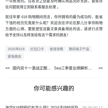
一众费用的。在收货之后要及时确认商品完好无损，要是存
在问题就得立刻联系客服去处理 。
就往年那 618 购物期间而言，你所拥有的最为成功的、能省
下钱的经历究竟是什么呢？欢迎去往评论区那儿分享你购物
方面的心得，要是感觉这篇文章具备用处的话，请进行点赞
给予支持以及转发给有这个需求的朋友！
2025年618
红包口令
省钱攻略
数码电子产品
家电美妆
国内双十一激战正酣，海外电商战火重燃！出海竞争中谁能斩获增长红利？
Sea三季度业绩解析：增长强劲但利润承压，电商GMV超预期背后的隐忧
你可能感兴趣的
淘宝618超级红包怎么领？2024活动时间及
08-05 00:17