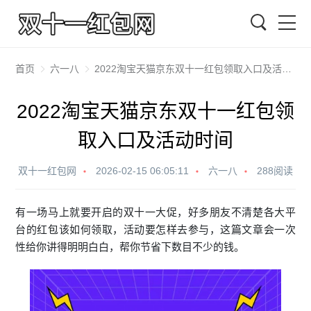
搜索
首页
六一八
2022淘宝天猫京东双十一红包领取入口及活动时间
2022淘宝天猫京东双十一红包领
取入口及活动时间
双十一红包网
2026-02-15 06:05:11
六一八
288阅读
有一场马上就要开启的双十一大促，好多朋友不清楚各大平
台的红包该如何领取，活动要怎样去参与，这篇文章会一次
性给你讲得明明白白，帮你节省下数目不少的钱。