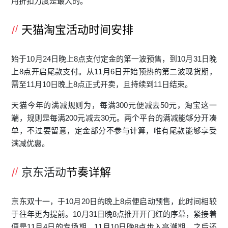
用折扣力度是最大的。
天猫淘宝活动时间安排
始于10月24日晚上8点支付定金的第一波预售，到10月31日晚
上8点开启尾款支付。从11月6日开始预热的第二波现货期，
需至11月10日晚上8点正式开卖，且持续到11日结束。
天猫今年的满减规则为，每满300元便减去50元，淘宝这一
端，规则是每满200元减去30元。两个平台的满减能够分开凑
单，不过要留意，定金部分不参与计算，唯有尾款能够享受
满减优惠。
京东活动
节奏详解
京东双十一，于10月20日的晚上8点便启动预售，此时间相较
于往年更为提前。10月31日晚8点推开开门红的序幕，紧接着
便是11月4日的专场期，11月10日晚8点步入高潮期，之后还