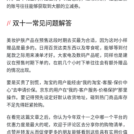
的账号往往能够获取到大额的立减券。
双十一常见问题解答
美妆护肤产品在预售这段时期去买最为合适，因为这时小样
赠品是最多的。日用百货这类东西以及零食呢，能够等到付
尾款之际用来凑单才好。大家电及数码产品呢，同样也是建
议在预售时期下单的，在前几个小时下单往往会有额外赠品
的情况出现。
要是买贵了别慌，淘宝的用户能经由“我的淘宝-客服-保价中
心”去申请价保。京东的用户在“我的-客户服务-价格保护”那里
操作。要记得预先设定好默认收货地址，碰到热门商品库存
不足先得赶紧抢购。
在看完这篇文章之后，你认为今年双十一之中哪一个平台的
优惠力度是最大的呢，欢迎于评论区去分享你的购物清单，
点赞并转发从而促使更多的朋友能够看到这些具有实用价值