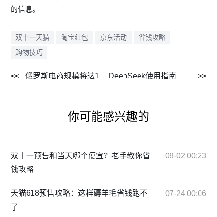
的信息。
双十一天猫
淘宝红包
京东活动
省钱攻略
购物技巧
俄罗斯电商规模将达14.7万亿卢布，日用品类别增长显著
DeepSeek使用指南：含官网、网页版、API调用及本地部署教程
你可能感兴趣的
双十一预售和当天哪个便宜？老手教你省
08-02 00:23
钱攻略
天猫618预售攻略：这样薅羊毛省钱跑不
07-24 00:06
了