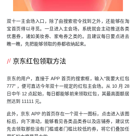
双十一主会场入口，除了由搜索密令找到之外，还能够在淘
宝首页得以寻觅。一旦进入主会场，系统就会主动推送各类
优惠券，诸如美妆券、家电券之类的。且建议每日要点进去
瞧一瞧，先把能够领取的券都收纳起来。
京东红包领取方法
京东的用户，直接于 APP 首页的搜索框，输入“我要大红包
777” ，便可直达今年双十一规定的红包主会场。从 10 月 28
日中午 12 点起始，每日都能够前来领取红包，其最高面额居
然达到 11111 元。
此外，京东 APP 的首页存在一个双十一图标，点击进入该图
标后，向下滑动，能够看见各类品类券以及店铺券，建议优
先去领取那些没有门槛或者门槛比较低的券，将它们叠加任