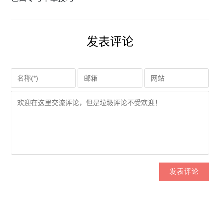
发表评论
发表评论