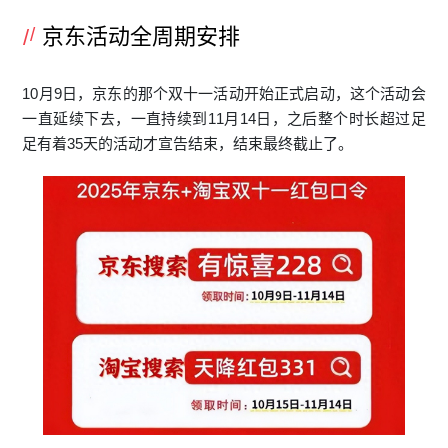
京东活动全周期安排
10月9日，京东的那个双十一活动开始正式启动，这个活动会
一直延续下去，一直持续到11月14日，之后整个时长超过足
足有着35天的活动才宣告结束，结束最终截止了。