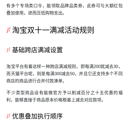
有多个专场类口令，能领取品牌品类券，此券可与大额红包
叠加使用，进而压低购物支出。
淘宝双十一满减活动规则
基础跨店满减设置
淘宝平台有着这样一种跨店满减规则，即每满200就减去30，
而天猫平台呢，则是每满300减去50，并且它还支持多个不同
商店的商品进行合并付款凑单。
不少类型商品设有能做官方予以削减百分之十五优惠的福
利，能够直接于商品原本价格根基上减去对应款项。
优惠叠加执行顺序