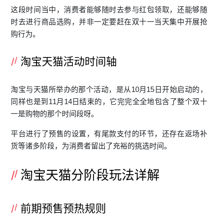
这段时间当中，消费者能够随时去参与红包领取，还能够随
时去进行商品选购，并非一定要赶在双十一当天集中开展抢
购行为。
淘宝天猫活动时间轴
淘宝与天猫所举办的那个活动，是从10月15日开始启动的，
同样也是到11月14日结束的，它完完全全地包含了整个双十
一是购物的那个时间段呀。
平台进行了预售的设置，有尾款支付的环节，还存在返场补
货等诸多阶段，为消费者留出了充裕的挑选时间。
淘宝天猫分阶段玩法详解
前期预售预热规则