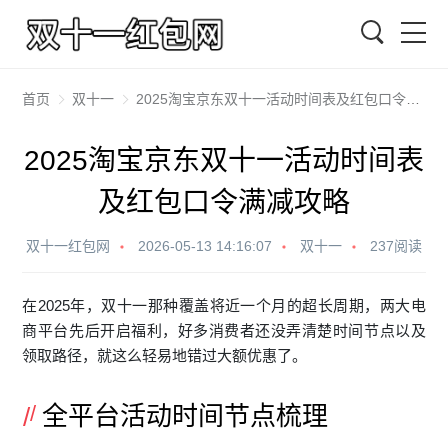
搜索
首页
双十一
2025淘宝京东双十一活动时间表及红包口令满减攻略
2025淘宝京东双十一活动时间表
及红包口令满减攻略
双十一红包网
2026-05-13 14:16:07
双十一
237阅读
在2025年，双十一那种覆盖将近一个月的超长周期，两大电
商平台先后开启福利，好多消费者还没弄清楚时间节点以及
领取路径，就这么轻易地错过大额优惠了。
全平台活动时间节点梳理