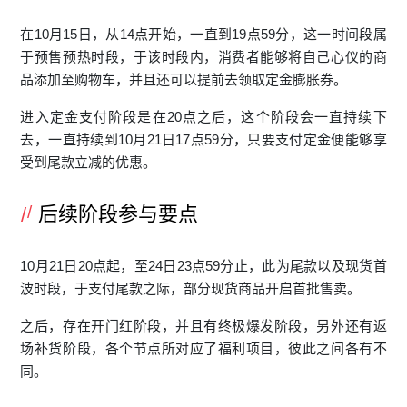
在10月15日，从14点开始，一直到19点59分，这一时间段属
于预售预热时段，于该时段内，消费者能够将自己心仪的商
品添加至购物车，并且还可以提前去领取定金膨胀券。
进入定金支付阶段是在20点之后，这个阶段会一直持续下
去，一直持续到10月21日17点59分，只要支付定金便能够享
受到尾款立减的优惠。
后续阶段参与要点
10月21日20点起，至24日23点59分止，此为尾款以及现货首
波时段，于支付尾款之际，部分现货商品开启首批售卖。
之后，存在开门红阶段，并且有终极爆发阶段，另外还有返
场补货阶段，各个节点所对应了福利项目，彼此之间各有不
同。