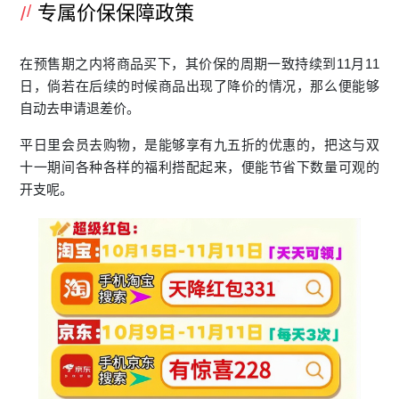
专属价保保障政策
在预售期之内将商品买下，其价保的周期一致持续到11月11
日，倘若在后续的时候商品出现了降价的情况，那么便能够
自动去申请退差价。
平日里会员去购物，是能够享有九五折的优惠的，把这与双
十一期间各种各样的福利搭配起来，便能节省下数量可观的
开支呢。