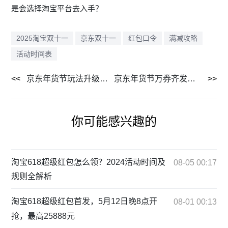
是会选择淘宝平台去入手？
2025淘宝双十一
京东双十一
红包口令
满减攻略
活动时间表
京东年货节玩法升级！全民炸年兽，瓜分10亿红包
京东年货节万券齐发，每晚8点抽福袋，最高可得2023元红包
你可能感兴趣的
淘宝618超级红包怎么领？2024活动时间及
08-05 00:17
规则全解析
淘宝618超级红包首发，5月12日晚8点开
08-01 00:13
抢，最高25888元