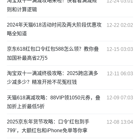
淘宝双十一满减攻略来啦！快看看满减规
12-24 03:01
则和计算逻辑
2024年天猫618活动时间及两大阶段优惠攻
12-22 02:02
略全知道
京东618红包口令红包588怎么领？教你叠
12-15 03:03
加国补最高省2万5
淘宝双十一满减终极攻略：2025跨店满多
12-11 06:03
少减多少？精准开抢不花冤枉钱
天猫618满减攻略：88VIP领1050元券，叠
12-09 07:03
加折上折最低5折
2025京东年货节攻略：口令‘红包到手
12-08 13:04
799’，大额红包和iPhone免单等你拿