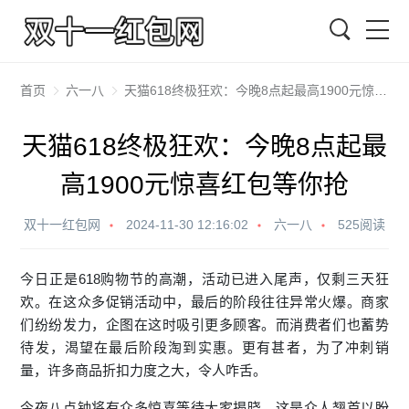
搜索
首页
六一八
天猫618终极狂欢：今晚8点起最高1900元惊喜红包等你抢
天猫618终极狂欢：今晚8点起最
高1900元惊喜红包等你抢
双十一红包网
2024-11-30 12:16:02
六一八
525阅读
今日正是618购物节的高潮，活动已进入尾声，仅剩三天狂
欢。在这众多促销活动中，最后的阶段往往异常火爆。商家
们纷纷发力，企图在这时吸引更多顾客。而消费者们也蓄势
待发，渴望在最后阶段淘到实惠。更有甚者，为了冲刺销
量，许多商品折扣力度之大，令人咋舌。
今夜八点钟将有众多惊喜等待大家揭晓。这是众人翘首以盼