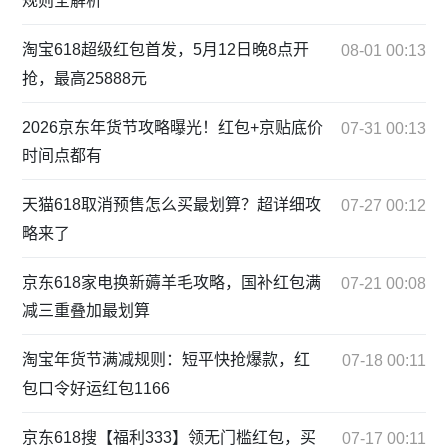
规则全解析
淘宝618超级红包首发，5月12日晚8点开
08-01 00:13
抢，最高25888元
2026京东年货节攻略曝光！红包+京贴底价
07-31 00:13
时间点都有
天猫618取消预售怎么买最划算？超详细攻
07-27 00:12
略来了
京东618家电换新薅羊毛攻略，国补红包满
07-21 00:08
减三重叠加最划算
淘宝年货节满减规则：短平快抢爆款，红
07-18 00:11
包口令好运红包1166
京东618搜【福利333】领无门槛红包，买
07-17 00:11