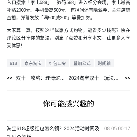
入口搜索「家电588」「数码588」进入细分会场，家电最高
补贴2000元，手机最高500元。直播间还有隐藏券，关注店铺
直播，弹幕发放「满500减200」等叠加券。
大家算一算，按照这些优惠方式购物，能省多少钱呢？快在
评论区分享你的想法，别忘了点赞和分享本文，让更多人享
受优惠！
618
京东淘宝
红包口令
叠加公式
时间轴
双十一攻略：理清逻辑，精准出击，拿下全年最低价
2024淘宝双十一玩法大变身，满减规则有变？真相在此
你可能感兴趣的
淘宝618超级红包怎么领？2024活动时间及
08-05 00:17