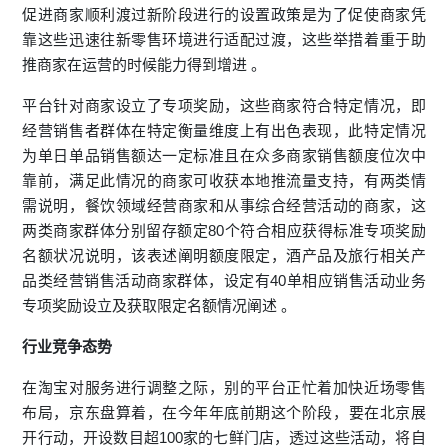
促进商家顺利渡过新阶段进行的设置政策是为了促使商家凭
靠这些迅速往新零售环境进行适配过渡，这些举措着重于助
推商家在运营的时候能力得到增进 。
平台针对商家设立了专项奖励，这些商家符合特定情况，即
经营销售者群体在特定衡量维度上有出色表现，此特定情况
为单日单品销售额达一定标准且在众多商家销售额度位次中
靠前，满足此情况的商家可收获本地推流量支持，有两类情
需说明，餐饮领域经营商家和从事综合经营活动的商家，这
两类商家群体分别留存额定80个符合相应获得标准专项奖励
名额状况说明，该表述阐明额度限定，酒产品及旅行相关产
品类经营销售活动商家群体，设定有40单相应销售活动业务
专项奖励设立及获取限定名额情况阐述 。
行业竞争态势
在淘宝对服务进行调整之际，别的平台正忙着加快近场零售
布局，
京东
盘算着，在今年年底前期这个阶段，要在北京展
开行动，开设数目超100家的七鲜门店，透过这些活动，将自