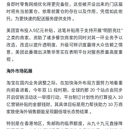
身即时零售网络优化得更完备些，这些被开设出来的门店届
时将充当前置仓，依靠前置仓的存在以及作用，凭借如此依
托，为更快速的配送服务提供支持 。
美团宣布投入5亿元补贴，这笔补贴用于支持开展“明厨亮灶”
之类的商家，资助了诸多餐饮商家的同时对其一环业务予以
改造，改造以提升透明度、升级可辨识度赢得大众信赖之情
意，美团此番做出决策非常实在表明平台对服务质量高度重
视 。
海外市场拓展
淘宝在国内业务调整之际，在加快海外布局方面努力地着重
向前奋进着，今年双 11 段时期，全球的那 20 个站点会同步
开启促销活动这一举措行动，平台制订计划性的打算投入 10
亿营销补贴的金额钱财，其具体目标是用力帮扶助力 10 万商
家致使海外销售额能呈现翻倍增长态势结果 。
特别是在香港地区，免邮购的临界额度，从九十九元直接降