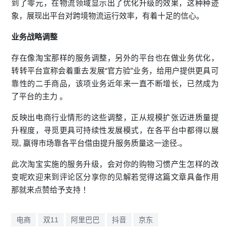
到了零元，在物流领域显示出了优化升级的效果，这种种迹
象，展现出平台对跨境物流运行效率，有着十足的信心。
业务战略调整
存在像淘宝那样的服务调整，另外的平台也在做业务优化，
转转平台宣称会着重去发展“官方验”业务，给用户提供更具可
靠性的二手商品，该项业务近年来一直不断增长，已然成为
了平台的主力 。
反映出
电商
行业情形的这些调整，正从规模扩张迈进质量提
升程度，寻觅更具可持续性发展模式，在各平台中都得以展
现, 赢得市场靠各平台借由提升服务质量这一途径.。
此次淘宝实施的服务升级，会对你的购物习惯产生怎样的改
变呢欢迎来到评论区分享你的见解若觉得这篇文章具备作用
那就来点赞给予支持 ！
电商
双11
阿里巴巴
抖音
京东