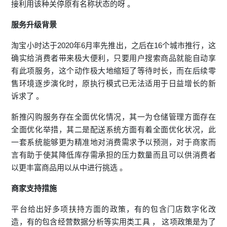
接利用该种关停原有名称状态的呀 。
服务升级背景
淘宝小时达于2020年6月率先推出，之后在16个城市推行，这
确实给消费者带来极大便利，只要用户搜索商品就能自动享
有此项服务，这个动作极大地缩短了等待时长，而在后续零
售环境逐步演化时，原执行模式已无法适用于日益增长的新
诉求了 。
新推闪购服务存在全面优化情况，其一为仓储管理方面存在
全面优化举措，其二是配送系统方面有着全面优化状况，此
一套系统能够更为精准地对消费需求予以预测，对于商家而
言有助于使其降低库存需承担的压力数量而且可以供消费者
以更丰富商品用以从中进行挑选 。
商家支持措施
平台给出好多项扶持方面的政策，有的包含门店数字化改
造，有的包含经营数据分析等实用类工具 ， 这项政策是为了