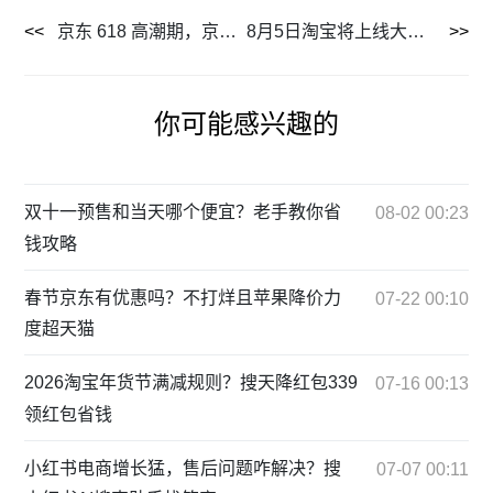
京东 618 高潮期，京东汽车加码福利，多款优惠等你来享
8月5日淘宝将上线大会员体系，和88VIP啥关系？与新版淘气值绑定
你可能感兴趣的
双十一预售和当天哪个便宜？老手教你省
08-02 00:23
钱攻略
春节京东有优惠吗？不打烊且苹果降价力
07-22 00:10
度超天猫
2026淘宝年货节满减规则？搜天降红包339
07-16 00:13
领红包省钱
小红书电商增长猛，售后问题咋解决？搜
07-07 00:11