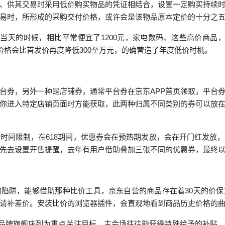
、供其交易时采用低价购买物品的凭证相结合，设置一定购买持续
易时，所形成的采购交付价格，或许会是该物品原本定价的十分之五
8当天的时候，相比平常便宜了1200元，家电数码、这些高价商品
价格会比首发价再度降低300至万元，的确营造了年度低价时机。
台券，另外一种是店铺券，通常平台券在京东APP首页领取，平台
你进入特定店铺页面时方能获取，此两种归属不同类别的券可以放
，
时间限制，在618期间，优惠券会在预热期发放，会在开门红发放
先去设置开售提醒，去年有用户借助叠加三张不同的优惠券，最终以
陷阱，能够借助那种比价工具，京东自营的商品存在着30天的价
请补差价。安装比价的浏览器插件，会直观地看到商品历史价格的
会场和品牌旗舰店列为重点关注目标，主会场往往能获得特殊给予的补贴