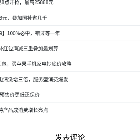
8点开抢，最高25888元
88元，叠加国补省几千
99】100%必中，错过等一年
国补红包满减三重叠加最划算
槛红包，买苹果手机家电抄底价攻略
家电清洗增三倍，服务型消费爆发
预售价更低还保价
农特产品成消费增长亮点
发表评论