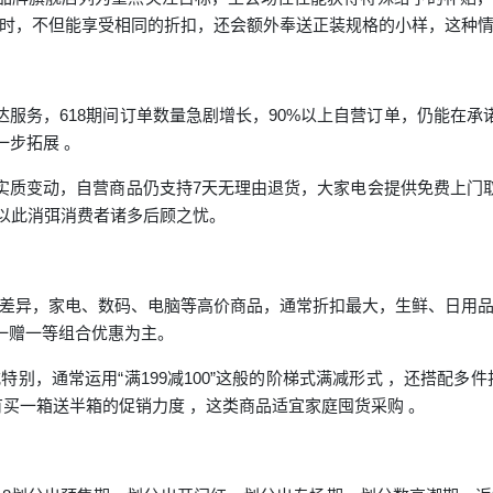
时，不但能享受相同的折扣，还会额外奉送正装规格的小样，这种情
达服务，618期间订单数量急剧增长，90%以上自营订单，仍能在承
一步拓展 。
无实质变动，自营商品仍支持7天无理由退货，大家电会提供免费上门取
，以此消弭消费者诸多后顾之忧。
差异，家电、数码、电脑等高价商品，通常折扣最大，生鲜、日用
买一赠一等组合优惠为主。
，通常运用“满199减100”这般的阶梯式满减形式 ，还搭配多件折扣
有买一箱送半箱的促销力度 ，这类商品适宜家庭囤货采购 。