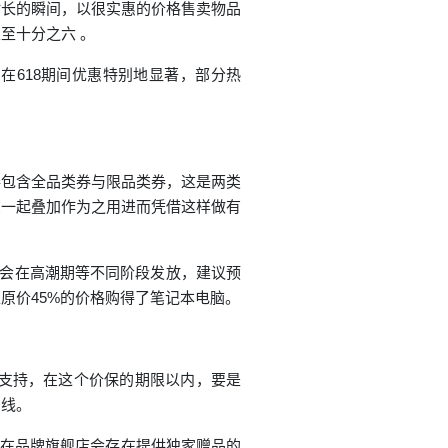
时长的瞬间，以很实惠的价格售卖物品
至十分之六 。
，在618期间优惠特别地显著，部分热
券包含全品类券与限品类券，这是两类
在一起叠加作为之用进而凭借这样做有
，会在高潮期等不同阶段发放，建议预
原价45%的价格购得了笔记本电脑。
保支持，在这个价保的期限以内，要是
曲线。
，在品牌旗舰店会存在提供独家赠品的