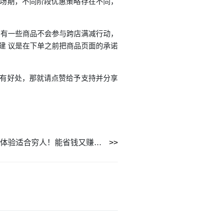
返场期，不同阶段优惠策略存在不同，
，有一些商品不会参与跨店满减行动，
建 议是在下单之前把商品页面的承诺
文有好处，那就请点赞给予支持并分享
淘宝特价版，为你提供超值购物体验适合穷人！能省钱又赚钱，还有超多优质商品